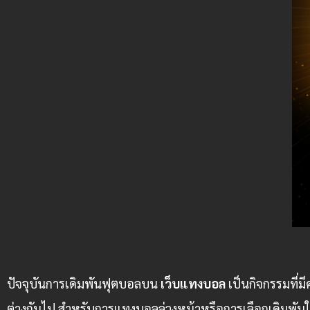
ปัจจุบันการเดิมพันฟุตบอลบน
เว็บแทงบอล
เป็นกิจกรรมที่
ต่างกันไป สำหรับการแทงบอลล่วงหน้าหรือการเลือกเดิมพันในช