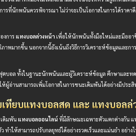
ที่นักพนันควรพิจารณา ไม่ว่าจะเป็นโอกาสในการได้ราคาดีที่ส
 ของการ
แทงบอลล่วงหน้า
เพื่อให้นักพนันทั้งมือใหม่และมือ
ิภาพมากขึ้น นอกจากนี้ยังเน้นถึงวิธีการวิเคราะห์ข้อมูลและ
ุตบอล ทั้งในฐานะนักพนันและผู้วิเคราะห์ข้อมูล ศึกษาและท
วยให้ผู้อ่านสามารถเพิ่มโอกาสในการชนะเดิมพันได้อย่างมีประส
บเทียบแทงบอลสด และ แทงบอลล่
เดิมพัน
แทงบอลออนไลน์
ที่มีลักษณะเฉพาะตัวแตกต่างกัน 
่ยนตัว ทำให้สามารถปรับกลยุทธ์ได้อย่างรวดเร็วและแม่นยำ อ