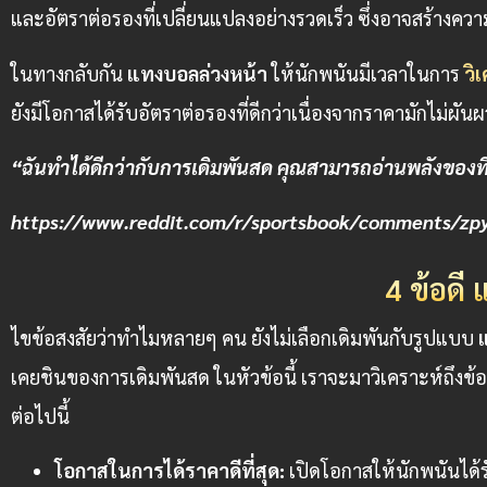
และอัตราต่อรองที่เปลี่ยนแปลงอย่างรวดเร็ว ซึ่งอาจสร้างควา
ในทางกลับกัน
แทงบอลล่วงหน้า
ให้นักพนันมีเวลาในการ
วิ
ยังมีโอกาสได้รับอัตราต่อรองที่ดีกว่าเนื่องจากราคามักไม่
“ฉันทำได้ดีกว่ากับการเดิมพันสด คุณสามารถอ่านพลังของทีม
https://www.reddit.com/r/sportsbook/comments/zpyrs
4 ข้อดี
ไขข้อสงสัยว่าทำไมหลายๆ คน ยังไม่เลือกเดิมพันกับรูปแบบ
เคยชินของการเดิมพันสด ในหัวข้อนี้ เราจะมาวิเคราะห์ถึงข
ต่อไปนี้
โอกาสในการได้ราคาดีที่สุด:
เปิดโอกาสให้นักพนันได้ร