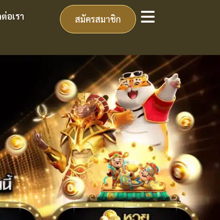
ดต่อเรา
สมัครสมาชิก