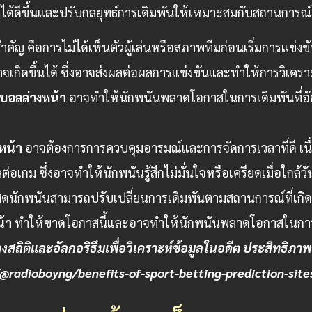
จได้ดีขึ้นและปรับกลยุทธ์การเดิมพันให้เหมาะสมกับสถานการณ์ต่า
ยสำคัญ คือการไม่ได้เห็นตัวผู้เล่นหรือสภาพทีมก่อนเริ่มการแข่ง
จเกิดขึ้นได้ ซึ่งอาจส่งผลต่อผลการแข่งขันและทำให้การวิเครา
บอลล่วงหน้า
อาจทำให้นักพนันพลาดโอกาสในการเดิมพันที่อัตร
หน้า
อาจต้องการการควบคุมอารมณ์และการจัดการเวลาที่ดี เนื่
่อเกม ซึ่งอาจทำให้นักพนันรู้สึกไม่มั่นใจหรือเครียดเมื่อใกล้วั
ดนักพนันสามารถปรับเปลี่ยนการเดิมพันตามสถานการณ์ที่เกิด
น้า
ทำให้ขาดโอกาสนี้และอาจทำให้นักพนันพลาดโอกาสในก
ติและอัลกอริธึมเพื่อวิเคราะห์ข้อมูลในอดีต ประสิทธิภาพของท
/@radioboyng/benefits-of-sport-betting-prediction-sit