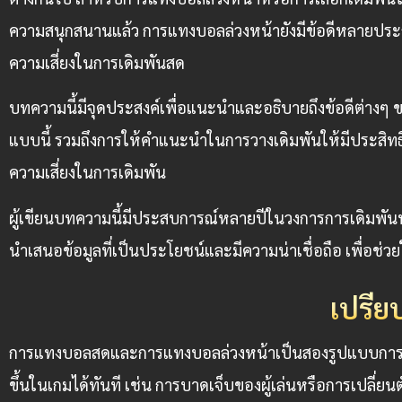
ความสนุกสนานแล้ว การแทงบอลล่วงหน้ายังมีข้อดีหลายประการ
ความเสี่ยงในการเดิมพันสด
บทความนี้มีจุดประสงค์เพื่อแนะนำและอธิบายถึงข้อดีต่างๆ
แบบนี้ รวมถึงการให้คำแนะนำในการวางเดิมพันให้มีประสิทธ
ความเสี่ยงในการเดิมพัน
ผู้เขียนบทความนี้มีประสบการณ์หลายปีในวงการการเดิมพันฟ
นำเสนอข้อมูลที่เป็นประโยชน์และมีความน่าเชื่อถือ เพื่อช่
เปรีย
การแทงบอลสดและการแทงบอลล่วงหน้าเป็นสองรูปแบบการ
ขึ้นในเกมได้ทันที เช่น การบาดเจ็บของผู้เล่นหรือการเปลี