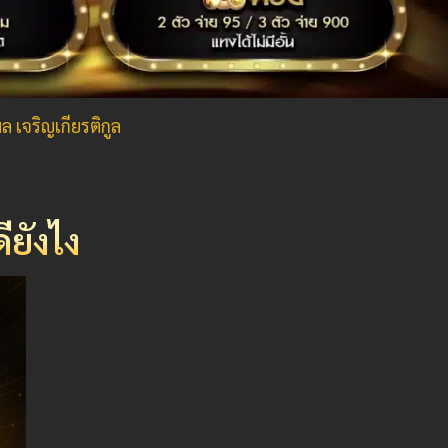
ฐพล เจริญเกียรติกูล
ยังไง