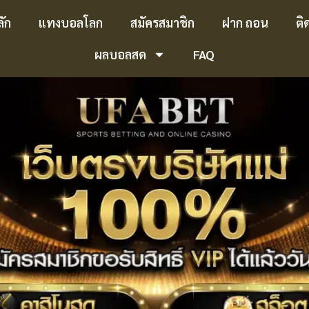
ัก
แทงบอลโลก
สมัครสมาชิก
ฝาก ถอน
ติ
ผลบอลสด
FAQ