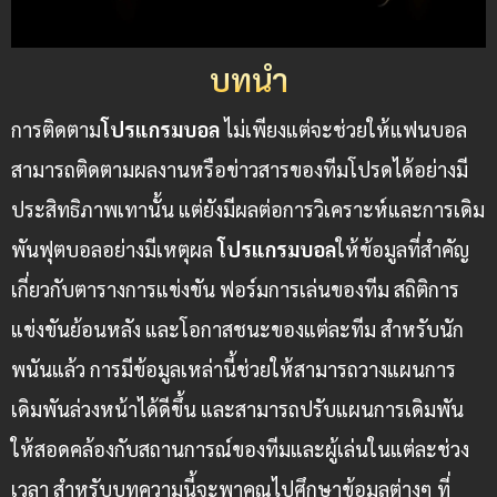
บทนำ
การติดตาม
โปรแกรมบอล
ไม่เพียงแต่จะช่วยให้แฟนบอล
สามารถติดตามผลงานหรือข่าวสารของทีมโปรดได้อย่างมี
ประสิทธิภาพเทานั้น แต่ยังมีผลต่อการวิเคราะห์และการเดิม
พันฟุตบอลอย่างมีเหตุผล
โปรแกรมบอล
ให้ข้อมูลที่สำคัญ
เกี่ยวกับตารางการแข่งขัน ฟอร์มการเล่นของทีม สถิติการ
แข่งขันย้อนหลัง และโอกาสชนะของแต่ละทีม สำหรับนัก
พนันแล้ว การมีข้อมูลเหล่านี้ช่วยให้สามารถวางแผนการ
เดิมพันล่วงหน้าได้ดีขึ้น และสามารถปรับแผนการเดิมพัน
ให้สอดคล้องกับสถานการณ์ของทีมและผู้เล่นในแต่ละช่วง
เวลา
สำหรับบทความนี้จะพาคุณไปศึกษาข้อมูลต่างๆ ที่