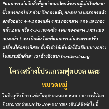
“แผนการเล่นคือสิ่งที่ถูกกำหนดโดยจำนวนผู้เล่นในสนาม
ซึ่งแบ่งออกไป 3 ส่วน คือกองหลัง, กองหลาง และกองหน้า
ยกตัวอย่าง 4-4-2 กองหลัง 4 คน กองกลาง 4 คน และกอง
หน้า 2 คน หรือ 4-3-3 กองหลัง 4 คน กองหลาง 3 คน และ
กองหน้า 3 คน เป็นต้น โดยที่แผนการเล่นสามารถปรับ
เปลี่ยนได้อย่างอิสระ ทั้งยังทำได้เห็นข้อได้เปรียบบางอย่าง
ในสนามอีกด้วย” [2] อ้างอิงจาก frontiersin.org
โครงสร้างโปรแกรมฟุตบอล และ
หมวดหมู่
ในปัจจุบัน มีการแข่งขันฟุตบอลหลากหลายรายการทั่วโลก
ซึ่งสามารถจำแนกประเภทของการแข่งขันได้ดังต่อไปนี้