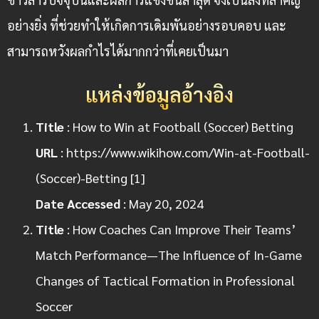
อย่างยิ่ง ที่ช่วยทำให้เกิดการเดิมพันอย่างรอบคอบ และ
สามารถหวังผลกำไรได้มากกว่าที่เคยเป็นมา
แหล่งข้อมูลอ้างอิง
Title
: How to Win at Football (Soccer) Betting
URL
: https://www.wikihow.com/Win-at-Football-
(Soccer)-Betting [1]
Date Accessed
: May 20, 2024
Title
: How Coaches Can Improve Their Teams’
Match Performance—The Influence of In-Game
Changes of Tactical Formation in Professional
Soccer