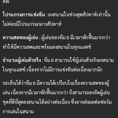
คัพ
โปรแกรมการแข่งขัน
: ลงสนามในช่วงสุดสัปดาห์เท่านั้น
ไม่ค่อยมีโปรแกรมกลางสัปดาห์
ความสดของผู้เล่น
: ผู้เล่นของทีม B มีเวลาพักฟื้นมากกว่า
ทำให้มีความสดและพร้อมลงสนามในทุกแมตช์
จำนวนผู้เล่นตัวจริง
: ทีม B สามารถใช้ผู้เล่นตัวจริงลงสนาม
ในทุกแมตช์ เนื่องจากไม่มีการแข่งขันต่อเนื่องมากนัก
จะเห็นได้ว่าทีม B มีความได้เปรียบในเรื่องความสดของผู้
เล่น เนื่องจากมีเวลาพักฟื้นมากกว่า จึงสามารถลงจัดผู้เล่น
ชุดที่ดีที่สุดลงสนามได้อย่างต่อเนื่อง ซึ่งอาจส่งผลต่อฟอร์ม
การเล่นในสนาม