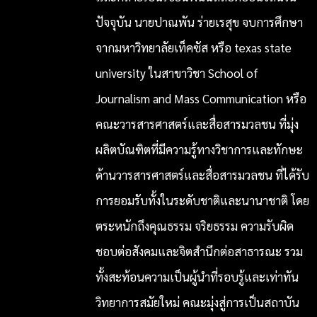
ปัจจุบัน นายปาณพัน ร่ายเรสุข จบการศึกษา
จากมหาวิทยาลัยเท็คซัส หรือ texas state
university ในสาขาวิชา School of
Journalism and Mass Communication หรือ
คณะวารสารศาสตร์และสื่อสารมวลชน ที่มุ่ง
ผลิตบัณฑิตที่มีความรู้ทางวิชาการและทักษะ
ด้านวารสารศาสตร์และสื่อสารมวลชน ที่ได้รับ
การยอมรับทั้งในระดับชาติและนานาชาติ โดย
ตระหนักถึงคุณธรรม จริยธรรม ความรับผิด
ชอบต่อสังคมและจิตสํานึกต่อสาธารณะ รวม
ทั้งสะท้อนความเป็นผู้นําที่รอบรู้และเท่าทัน
วิทยาการสมัยใหม่ คณะมุ่งสู่การเป็นสถาบัน