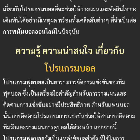
เกี่ยวกับ
โปรแกรมบอล
ที่จะช่วยให้วางแผนและตัดสินใจวาง
เดิมพันได้อย่างมีเหตุผล พร้อมทั้งเคล็ดลับต่างๆ ที่จำเป็นต่อ
การ
พนันบอลออนไลน์
ในปัจจุบัน
ความรู้ ความน่าสนใจ เกี่ยวกับ
โปรแกรมบอล
โปรแกรมฟุตบอล
เป็นตารางการจัดการแข่งขันของทีม
ฟุตบอล ซึ่งเป็นเครื่องมือสำคัญสำหรับการวางแผนและ
ติดตามการแข่งขันอย่างมีประสิทธิภาพ สำหรับแฟนบอล
นั้น การติดตามโปรแกรมการแข่งขันช่วยให้สามารถติดตาม
ทีมรักและวางแผนการดูบอลได้ล่วงหน้า นอกจากนี้
โปรแกรมฟุตบอล
ยังเป็นแหล่งข้อมูลสำคัญที่ใช้ในการ