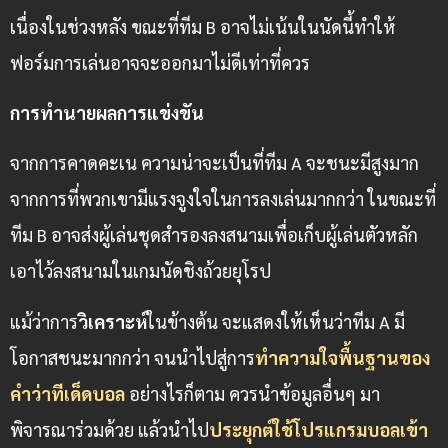
เนื่องในช่วงหลัง ขณะที่ทีม B อาจไม่เน้นในนัดนี้ทำให้
ฟอร์มการเล่นอาจจะออกมาไม่ดีเท่าที่ควร
การทำนายผลการแข่งขัน
จากการคาดคะเน ความน่าจะเป็นที่ทีม A จะชนะมีสูงมาก
จากการที่พวกเขามีแรงจูงใจในการลงเล่นมากกว่า ในขณะที่
ทีม B อาจส่งผู้เล่นชุดสำรองลงสนามเพื่อเก็บผู้เล่นตัวหลัก
เอาไว้ลงสนามในเกมนัดชิงถ้วยยุโรป
แม้ว่าการ
วิเคราะห์
ในข้างต้น จะแสดงให้เห็นว่าทีม A มี
โอกาสชนะมากกว่า จนนำไปสู่การ
ทำความใจพื้นฐานของ
คำว่าทีเด็ดบอล
อย่างไรก็ตาม ควรนำข้อมูลอื่นๆ มา
พิจารณาร่วมด้วย แล้วนำไป
ประยุกต์ใช้โปรแกรมบอลเข้า