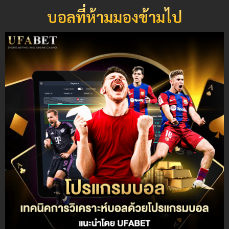
บอลที่ห้ามมองข้ามไป