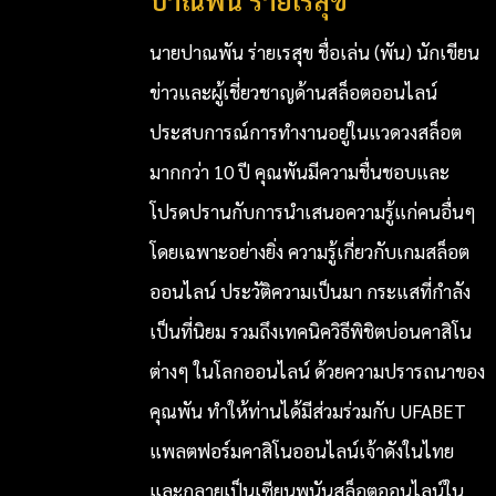
ปาณพัน ร่ายเรสุข
นายปาณพัน ร่ายเรสุข ชื่อเล่น (พัน) นักเขียน
ข่าวและผู้เชี่ยวชาญด้านสล็อตออนไลน์
ประสบการณ์การทำงานอยู่ในแวดวงสล็อต
มากกว่า 10 ปี คุณพันมีความชื่นชอบและ
โปรดปรานกับการนำเสนอความรู้แก่คนอื่นๆ
โดยเฉพาะอย่างยิ่ง ความรู้เกี่ยวกับเกมสล็อต
ออนไลน์ ประวัติความเป็นมา กระแสที่กำลัง
เป็นที่นิยม รวมถึงเทคนิควิธีพิชิตบ่อนคาสิโน
ต่างๆ ในโลกออนไลน์ ด้วยความปรารถนาของ
คุณพัน ทำให้ท่านได้มีส่วมร่วมกับ UFABET
แพลตฟอร์มคาสิโนออนไลน์เจ้าดังในไทย
และกลายเป็นเซียนพนันสล็อตออนไลน์ใน