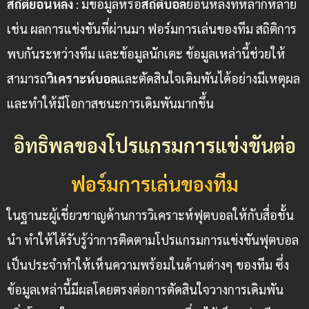
สถิติย้อนหลัง
: มีข้อมูลหรือ
สถิติบอล
ย้อนหลังที่หลากหลาย
เช่น ผลการแข่งขันที่ผ่านมา ฟอร์มการเล่นของทีม สถิติการ
พบกันระหว่างทีม และข้อมูลนักเตะ ข้อมูลเหล่านี้ช่วยให้
สามารถ
วิเคราะห์บอล
และตัดสินใจเดิมพันได้อย่างมีเหตุผล
และทำให้มีโอกาสชนะการเดิมพันมากขึ้น
อิทธิพลของโปรแกรมการแข่งขันต่อ
ฟอร์มการเล่นของทีม
ในฐานะผู้เชี่ยวชาญด้านการวิเคราะห์ฟุตบอลให้กับสื่อชั้น
นำ ทำให้ได้รับรู้ว่าการติดตามโปรแกรมการแข่งขันฟุตบอล
เป็นประจำทำให้เห็นความพร้อมในด้านต่างๆ ของทีม ซึ่ง
ข้อมูลเหล่านี้มีผลโดยตรงต่อการตัดสินใจวางการเดิมพัน