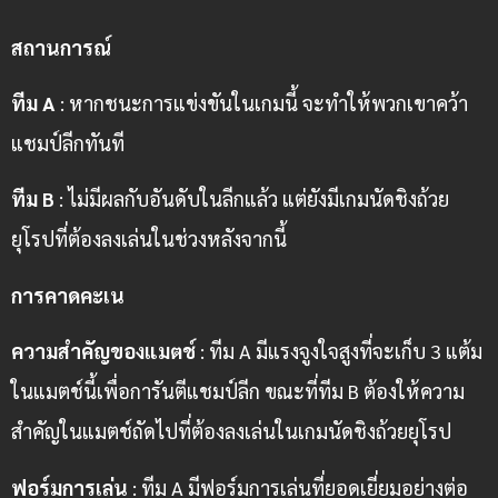
สถานการณ์
ทีม A
: หากชนะการแข่งขันในเกมนี้ จะทำให้พวกเขาคว้า
แชมป์ลีกทันที
ทีม B
: ไม่มีผลกับอันดับในลีกแล้ว แต่ยังมีเกมนัดชิงถ้วย
ยุโรปที่ต้องลงเล่นในช่วงหลังจากนี้
การคาดคะเน
ความสำคัญของแมตช์
: ทีม A มีแรงจูงใจสูงที่จะเก็บ 3 แต้ม
ในแมตช์นี้เพื่อการันตีแชมป์ลีก ขณะที่ทีม B ต้องให้ความ
สำคัญในแมตช์ถัดไปที่ต้องลงเล่นในเกมนัดชิงถ้วยยุโรป
ฟอร์มการเล่น
: ทีม A มีฟอร์มการเล่นที่ยอดเยี่ยมอย่างต่อ