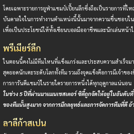
โดยเฉพาะรายการยูฟ่าแชมป์เปี้ยนลีกซึ่งถือเป็นรายการที่
บันดาลใจในการทำงานตำแหน่งนี้นั้นมาจากความชื่นชอบในการ
เพื่อเป็นประโยชน์ให้ทั้งเซียนบอลมืออาชีพและนักเล่นหน้าใหม่
พรีเมียร์ลีก
ในตอนนี้คงไม่มีทีมไหนที่แข็งแกร่งและประสบความสำเร็จมากไปก
สุดยอดนักเตะระดับโลกทั้งทีม รวมถึงจุดแข็งคือการมีเจ้าของท
การการันตีแชมป์ในรายใดรายการหนึ่งได้ทุกฤดูกาลแน่นอน
ในช่วง 5 ปีที่ผ่านมาแมนเชสเตอร์ ซิตี้ถูกจัดให้อยู่ในอันดั
ของทีมนั้นสูงมาก จากการมีกลยุทธ์และการจัดการทีมที่ดี อ้า
ลาลีก้าสเปน