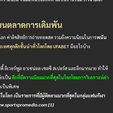
บนตลาดการเดิมพัน
โลก ค่าลิขสิทธิการถ่ายทอดสด รวมถึงความนิยมในการ
พนัน
เทศทุกลีกชั้นนำทั่วโลกโดย UFABET
มีอะไรบ้าง
ิตี้ ลิเวอร์พูล อาเซน่อล เชลซี สเปอร์ส และอีกมากมาย ทำให้
ีกเป็น
ลีกที่มีความนิยมมากที่สุดในโลกโดยการวิเคราะห์ค่า
กเป็นพิเศษ
ในโลก เป็นรายการที่มีผู้ติดตามมากที่สุดในกลุ่มแฟนกีฬา
www.sportspromedia.com [1]