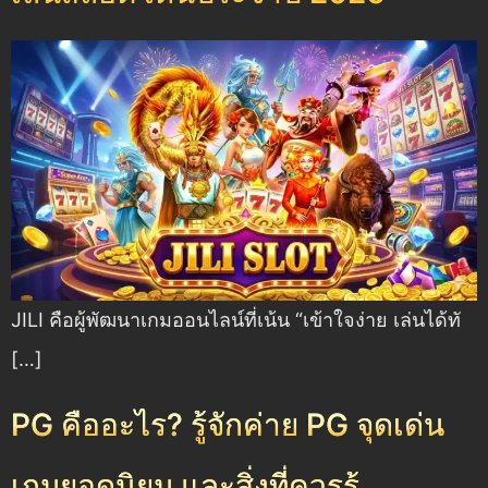
JILI คือผู้พัฒนาเกมออนไลน์ที่เน้น “เข้าใจง่าย เล่นได้ทั
[…]
PG คืออะไร? รู้จักค่าย PG จุดเด่น
เกมยอดนิยม และสิ่งที่ควรรู้