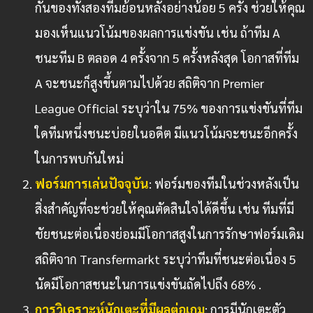
กันของทั้งสองทีมย้อนหลังอย่างน้อย 5 ครั้ง ช่วยให้คุณ
มองเห็นแนวโน้มของผลการแข่งขัน เช่น ถ้าทีม A
ชนะทีม B ตลอด 4 ครั้งจาก 5 ครั้งหลังสุด โอกาสที่ทีม
A จะชนะก็สูงขึ้นตามไปด้วย สถิติจาก Premier
League Official ระบุว่าใน 75% ของการแข่งขันที่ทีม
ใดทีมหนึ่งชนะบ่อยในอดีต มีแนวโน้มจะชนะอีกครั้ง
ในการพบกันใหม่
ฟอร์มการเล่นปัจจุบัน
: ฟอร์มของทีมในช่วงหลังเป็น
สิ่งสำคัญที่จะช่วยให้คุณตัดสินใจได้ดีขึ้น เช่น ทีมที่มี
ชัยชนะต่อเนื่องย่อมมีโอกาสสูงในการรักษาฟอร์มเดิม
สถิติจาก Transfermarkt ระบุว่าทีมที่ชนะต่อเนื่อง 5
นัดมีโอกาสชนะในการแข่งขันถัดไปถึง 68% .
การวิเคราะห์นักเตะที่มีผลต่อเกม
: การมีนักเตะตัว