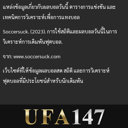
แหล่งข้อมูลเกี่ยวกับผลบอลวันนี้ ตารางการแข่งขัน และ
เทคนิคการวิเคราะห์เพื่อการแทงบอล
Soccersuck. (2023). การใช้สถิติและผลบอลวันนี้ในการ
วิเคราะห์การเดิมพันฟุตบอล.
จาก: www.soccersuck.com
เว็บไซต์ที่ให้ข้อมูลผลบอลสด สถิติ และการวิเคราะห์
ฟุตบอลที่มีประโยชน์สำหรับนักเดิมพัน