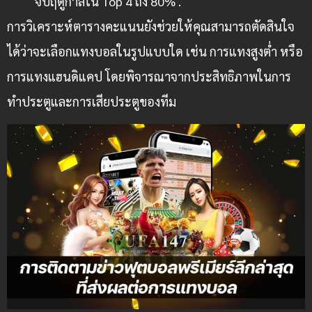
จบฤดูกาลใน Top 4 ถึง 80% .
การวิเคราะห์ตารางคะแนนยังช่วยให้คุณสามารถตัดสินใจ
ได้ว่าจะเลือกแทงบอลในรูปแบบใด เช่น การแทงสูงต่ำ หรือ
การแทงแฮนดิแคป โดยพิจารณาจากประสิทธิภาพในการ
ทำประตูและการเสียประตูของทีม