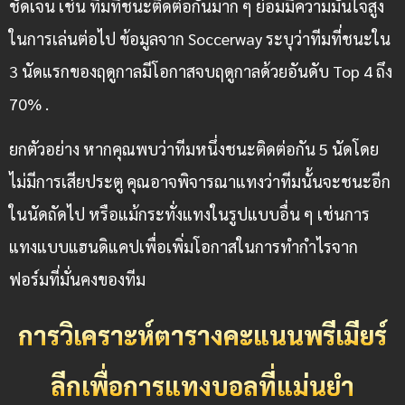
ชัดเจน เช่น ทีมที่ชนะติดต่อกันมาก ๆ ย่อมมีความมั่นใจสูง
ในการเล่นต่อไป ข้อมูลจาก Soccerway ระบุว่าทีมที่ชนะใน
3 นัดแรกของฤดูกาลมีโอกาสจบฤดูกาลด้วยอันดับ Top 4 ถึง
70% .
ยกตัวอย่าง หากคุณพบว่าทีมหนึ่งชนะติดต่อกัน 5 นัดโดย
ไม่มีการเสียประตู คุณอาจพิจารณาแทงว่าทีมนั้นจะชนะอีก
ในนัดถัดไป หรือแม้กระทั่งแทงในรูปแบบอื่น ๆ เช่นการ
แทงแบบแฮนดิแคปเพื่อเพิ่มโอกาสในการทำกำไรจาก
ฟอร์มที่มั่นคงของทีม
การวิเคราะห์ตารางคะแนนพรีเมียร์
ลีกเพื่อการแทงบอลที่แม่นยำ