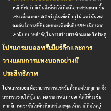
หลักที่ฟอร์มดีเป็นสิ่งที่ทำให้ทีมมีโอกาสชนะมากขึ้น
เช่น เมื่อแมนเชสเตอร์ ยูไนเต็ดมี บรูโน่ แฟร์นันเดส
ลงเล่น โอกาสที่ทีมจะชนะเพิ่มขึ้นถึง 55% เนื่องจาก
เขามีบทบาทสำคัญในการสร้างสรรค์เกมและยิงประตู
โปรแกรมบอลพรีเมียร์ลีกและการ
วางแผนการแทงบอลอย่างมี
ประสิทธิภาพ
โปรแกรมบอล
คือรายการการแข่งขันทั้งหมดในฤดูกาล ซึ่ง
สามารถช่วยให้ผู้เล่นวางแผนการ(แทงบอล)ได้ดีขึ้น เช่น
หากมีการแข่งขันในคืนวันเสาร์และคุณเห็นว่ามีทีมใหญ่