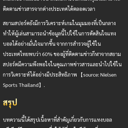
ติดตามข่าวสารจากต่างประเทศได้ตลอดเวลา
สยามสปอร์ตยังมีการวิเคราะห์เกมในมุมมองที่เป็นกลาง
ทำให้ผู้เล่นสามารถนำข้อมูลนี้ไปใช้ในการตัดสินใจแทง
บอลได้อย่างมั่นใจมากขึ้น จากการสำรวจผู้ใช้ใน
ประเทศไทยพบว่า 60% ของผู้ที่ติดตามข่าวกีฬาจากสยาม
สปอร์ตมีความพึงพอใจในคุณภาพข่าวสารและนำไปใช้ใน
การวิเคราะห์ได้อย่างมีประสิทธิภาพ 【source: Nielsen
Sports Thailand】.
สรุป
บทความนี้ได้สรุปเนื้อหาที่สำคัญเกี่ยวกับการแทงบอล