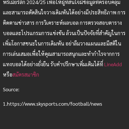
พรีเมียร์ลีก 2024/25 เพื่อให้ผู้ที่สนใจมีข้อมูลที่ครอบคลุม
และสามารถตัดสินใจวางเดิมพันได้อย่างมีประสิทธิภาพ การ
ติดตามข่าวสาร การวิเคราะห์ผลบอล การตรวจสอบตาราง
บอลและโปรแกรมการแข่งขัน ล้วนเป็นปัจจัยที่สำคัญในการ
เพิ่มโอกาสชนะในการเดิมพัน อย่าลืมวางแผนและมีสติใน
การเล่นเสมอเพื่อให้คุณสามารถสนุกและทำกำไรจากการ
แทงบอลได้อย่างยั่งยืน รับคำปรีกษาเพิ่มเติมได้ที่
LineAdd
หรือ
สมัครสมาชิก
Source:
1.
https://www.skysports.com/football/news