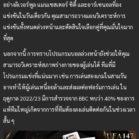
อย่างลิเวอร์พูล แมนเชสเตอร์ ซิตี้ และอาร์เซนอลที่ลง
แข่งขันในวันเดียวกัน คุณสามารถวางแผนวิเคราะห์การ
แข่งขันทั้งหมดล่วงหน้าและตัดสินใจเลือกคู่ที่คุณมั่นใจมาก
ที่สุด
นอกจากนี้ การทราบโปรแกรมบอลล่วงหน้ายังช่วยให้คุณ
สามารถวิเคราะห์สภาพร่างกายของผู้เล่นได้ ทีมที่มี
โปรแกรมแข่งที่แน่นมาก เช่น การเล่นสองเกมในสามวัน
อาจทำให้ผู้เล่นเหนื่อยล้าและส่งผลต่อฟอร์มการเล่น ใน
ฤดูกาล 2022/23 มีการสำรวจจาก BBC พบว่า 40% ของการ
แพ้ทีมใหญ่เกิดจากการที่ทีมต้องลงเล่นติดต่อกันในช่วงเวลา
สั้น ๆ