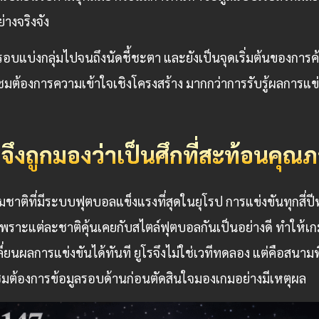
่างจริงจัง
ต่รอบแบ่งกลุ่มไปจนถึงนัดชี้ชะตา และยังเป็นจุดเริ่มต้นของการ
้ชมต้องการความเข้าใจเชิงโครงสร้าง มากกว่าการรับรู้ผลการแข่
จึงถูกมองว่าเป็นศึกที่สะท้อนคุ
าติที่มีระบบฟุตบอลแข็งแรงที่สุดในยุโรป การแข่งขันทุกสี่ป
พราะแต่ละชาติคุ้นเคยกับสไตล์ฟุตบอลกันเป็นอย่างดี ทำให้เ
ยนผลการแข่งขันได้ทันที ยูโรจึงไม่ใช่เวทีทดลอง แต่คือสนามพ
ชมต้องการข้อมูลรอบด้านก่อนตัดสินใจมองเกมอย่างมีเหตุผล