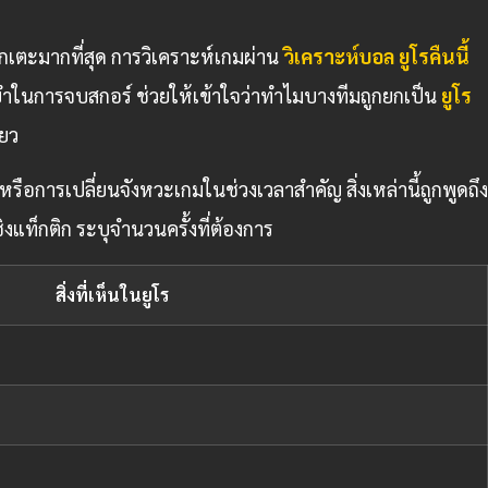
กเตะมากที่สุด การวิเคราะห์เกมผ่าน
วิเคราะห์บอล ยูโรคืนนี้
ยำในการจบสกอร์ ช่วยให้เข้าใจว่าทำไมบางทีมถูกยกเป็น
ยูโร
ียว
การเปลี่ยนจังหวะเกมในช่วงเวลาสำคัญ สิ่งเหล่านี้ถูกพูดถึง
ิงแท็กติก ระบุจำนวนครั้งที่ต้องการ
สิ่งที่เห็นในยูโร