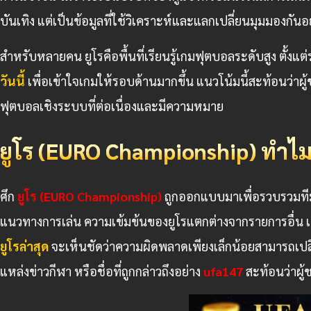
บันเทิง แต่เป็นข้อมูลที่ใช้วิเคราะห์และแลกเปลี่ยนมุมมองกันอย
สำหรับหลายคน ยูโรคือพื้นที่เรียนรู้เกมฟุตบอลระดับสูง ตั้งแ
วันนี้
เพื่อเข้าใจเกมให้รอบด้านมากขึ้น แนวโน้มนี้สะท้อนว่าผู
ฟุตบอลเชิงระบบที่ต่อเนื่องและมีความหมาย
ยูโร (EURO Championship) ทำไม
ศึก
ยูโร (EURO Championship)
ถูกออกแบบมาเพื่อรวบรวมทีมช
แนวทางการเล่น ความเข้มข้นของยูโรแตกต่างจากรายการอื่น เ
ยูโรล่าสุด
จะเห็นชัดว่าความผิดพลาดเพียงเล็กน้อยสามารถเปลี่
แหล่งข่าวกีฬา หรือชื่อที่ถูกกล่าวถึงอย่าง
ufa147
สะท้อนว่าผู้