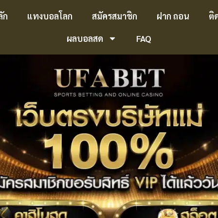
ัก
แทงบอลโลก
สมัครสมาชิก
ฝาก ถอน
ติ
ผลบอลสด
FAQ