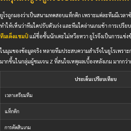
ยูโรถูกมองว่าเป็นสนามทดสอบแท็กติก เพราะแต่ละทีมมีเวลาซ้
ทำให้เห็นว่าทีมใดปรับตัวเก่ง และทีมใดอ่านเกมช้า การเปร
ทีมเต็งแชมป์
แม้ชื่อชั้นนักเตะไม่หวือหวา ยูโรจึงเป็นการแข่ง
ในมุมของข้อมูลจริง หลายทีมประสบความสำเร็จในยูโรเพราะการ
มากขึ้นในกลุ่มผู้ชมเจน Z ที่สนใจเหตุผลเบื้องหลังเกม มากกว่
ประเด็นเปรียบเทียบ
เวลาเตรียมทีม
แท็กติก
การตัดสินเกม