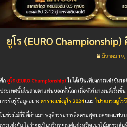
ยูโร (EURO Championship) ค
มีนาคม 19,
ศึก
ยูโร (EURO Championship)
ไม่ได้เป็นเพียงการแข่งขันระ
ประเทศนั้นในสายตาแฟนบอลทั่วโลก เมื่อทัวร์นาเมนต์เริ่มขึ้
การรับรู้ข้อมูลอย่าง
ตารางแข่งยูโร 2024
และ
โปรแกรมยูโรวั
ในช่วงไม่กี่ปีที่ผ่านมา พฤติกรรมการติดตามฟุตบอลของแฟน
การแข่งขัน ไม่ว่าจะเป็นบริบทของคู่แข่งหรือแนวโน้มการเล่น