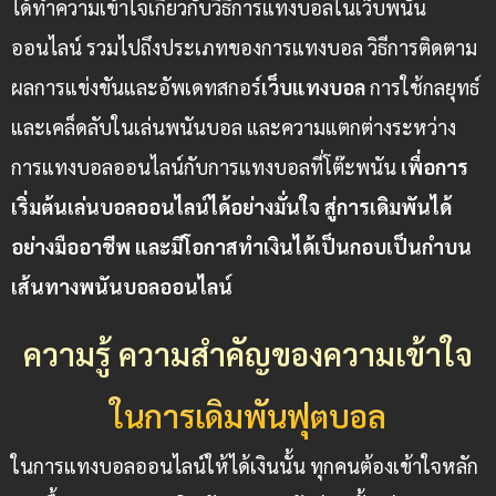
ได้ทำความเข้าใจเกี่ยวกับวิธีการแทงบอลในเว็บพนัน
ออนไลน์ รวมไปถึงประเภทของการแทงบอล วิธีการติดตาม
ผลการแข่งขันและอัพเดทสกอร์
เว็บแทงบอล
การใช้กลยุทธ์
และเคล็ดลับในเล่นพนันบอล และความแตกต่างระหว่าง
การแทงบอลออนไลน์กับการแทงบอลที่โต๊ะพนัน
เพื่อการ
เริ่มต้นเล่นบอลออนไลน์ได้อย่างมั่นใจ สู่การเดิมพันได้
อย่างมืออาชีพ และมีโอกาสทำเงินได้เป็นกอบเป็นกำบน
เส้นทางพนันบอลออนไลน์
ความรู้ ความสำคัญของความเข้าใจ
ในการเดิมพันฟุตบอล
ในการแทงบอลออนไลน์ให้ได้เงินนั้น ทุกคนต้องเข้าใจหลัก