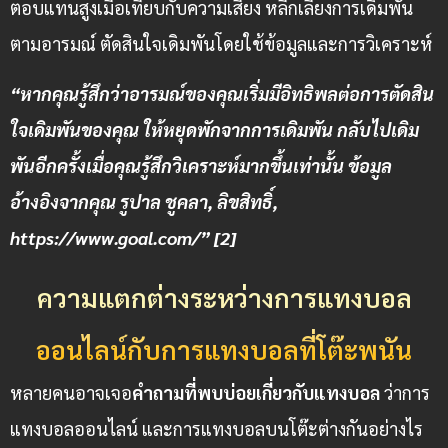
ตอบแทนสูงเมื่อเทียบกับความเสี่ยง หลีกเลี่ยงการเดิมพัน
ตามอารมณ์ ตัดสินใจเดิมพันโดยใช้ข้อมูลและการวิเคราะห์
“หากคุณรู้สึกว่าอารมณ์ของคุณเริ่มมีอิทธิพลต่อการตัดสิน
ใจเดิมพันของคุณ ให้หยุดพักจากการเดิมพัน กลับไปเดิม
พันอีกครั้งเมื่อคุณรู้สึกวิเคราะห์มากขึ้นเท่านั้น ข้อมูล
อ้างอิงจากคุณ รูปาล ชูคลา, ลิขสิทธิ์,
https://www.goal.com/” [2]
ความแตกต่างระหว่างการแทงบอล
ออนไลน์กับการแทงบอลที่โต๊ะพนัน
หลายคนอาจเจอ
คำถามที่พบบ่อยเกี่ยวกับแทงบอล
ว่าการ
แทงบอลออนไลน์ และการแทงบอลบนโต๊ะต่างกันอย่างไร