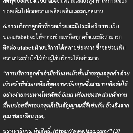
สดฟุตบอลของเว็บufabet มีความเสถียรสูง ทำให้การเชียร์
บอลเต็มไปด้วยความเพลิดเพลินและสนุกสนาน
6.การบริการลูกค้าที่รวดเร็วและมีประสิทธิภาพ:
เว็บ
บอลufabet จะให้ความช่วยเหลือทุกครั้งและยังสามารถ
ติดต่อ ufabet
ฝ่ายบริการได้หลายช่องทาง ซึ่งจะช่วยเพิ่ม
ความประทับใจให้กับผู้ใช้บริการได้อย่างมาก
“การบริการลูกค้าเจ้ามือรับแทงม้าชั้นนำจะดูแลลูกค้า ด้วย
เจ้าหน้าที่ช่วยเหลือที่พูดภาษาอังกฤษซึ่งสามารถติดต่อได้
อย่างง่ายดายทางโทรศัพท์ อีเมล หรือแชทสด ส่วนคำถาม
ที่พบบ่อยที่ครอบคลุมก็เป็นสัญญาณที่ดีเช่นกัน อ้างอิงจาก
คุณ ฟลอเรียน กูเด,
บรรณาธิการ, ลิขสิทธิ์, https://www.ispo.com/” [3]