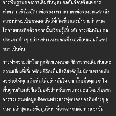
การพื้นฐานของการเดิมพันฟุตบอลกันก่อนตั้งแต่ การ
ทำความเข้าใจอัตราต่อรอง เพราะราคาต่อรองจะแสดงถึง
ความน่าจะเป็นของผลลัพธ์ที่เกิดขึ้น และยังช่วยกำหนด
โอกาสชนะอีกด้วย จากนั้นเรียนรู้เกี่ยวกับการเดิมพันบอล
ประเภทต่างๆ อย่างเช่น แทงบอลเต็ง เอเชียนแฮนดิแคป
ฯลฯ เป็นต้น
การทำความเข้าใจกฏกติกาแทงบอล วิธีการวางเดิมพันและ
ความเสี่ยงที่เกี่ยวข้อง ก็ถือเป็นสิ่งที่สำคัญไม่น้อยเพราะมัน
จะช่วยให้คุณเดิมพันได้อย่างมั่นใจ จากนั้นเมื่อคุณเข้าใจ
พื้นฐานกันแล้วก็เตรียมตัวสำหรับการแทงบอล โดยเริ่มจาก
การรวบรวมข้อมูล ติดตามข่าวสารฟุตบอลของทีมต่างๆ ดู
ผลงานล่าสุด และข้อมูลอื่นๆ ที่อาจส่งผลต่อการแข่งขัน