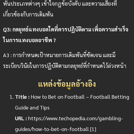
พันประเภทต่างๆ เข้าใจกฎข้อบังคับ และความเสี่ยงที่
เกี่ยวข้องกับการเดิมพัน
Q3: กลยุทธ์แทงบอลใดที่ควรปฏิบัติตาม เพื่อความสำเร็จ
ในการแทงบอลอาชีพ ?
A3 : การกำหนดเป้าหมายการเดิมพันที่ชัดเจน และมี
ระเบียบวินัยในการปฏิบัติตามกลยุทธ์ที่กำหนดไว้ล่วงหน้า
แหล่งข้อมูลอ้างอิง
Title :
How to Bet on Football – Football Betting
Guide and Tips
URL :
https://www.techopedia.com/gambling-
guides/how-to-bet-on-football [1]