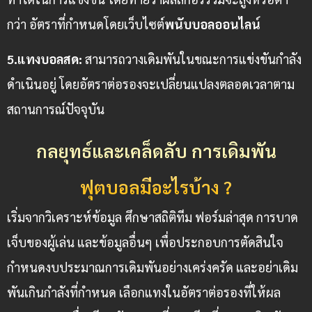
กว่า อัตราที่กำหนดโดยเว็บไซต์
พนับบอลออนไลน์
5.แทงบอลสด:
สามารถวางเดิมพันในขณะการแข่งขันกำลัง
ดำเนินอยู่ โดยอัตราต่อรองจะเปลี่ยนแปลงตลอดเวลาตาม
สถานการณ์ปัจจุบัน
กลยุทธ์และเคล็ดลับ การเดิมพัน
ฟุตบอลมีอะไรบ้าง ?
เริ่มจากวิเคราะห์ข้อมูล ศึกษาสถิติทีม ฟอร์มล่าสุด การบาด
เจ็บของผู้เล่น และข้อมูลอื่นๆ เพื่อประกอบการตัดสินใจ
กำหนดงบประมาณการเดิมพันอย่างเคร่งครัด และอย่าเดิม
พันเกินกำลังที่กำหนด เลือกแทงในอัตราต่อรองที่ให้ผล