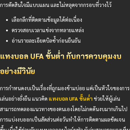
การตัดสินใจมีแบบแผน และไม่หลุดจากกรอบที่วางไว้
เลือกลีกที่ติดตามข้อมูลได้ต่อเนื่อง
ตรวจสอบเวลาแข่งจากหลายแหล่ง
อ่านรายละเอียดบิลซ้ำก่อนยืนยัน
แทงบอล UFA ขั้นต่ำ กับการควบคุมงบ
อย่างมีวินัย
การกำหนดงบเป็นเรื่องที่ถูกมองข้ามบ่อย แต่เป็นหัวใจของการ
เล่นอย่างยั่งยืน แนวคิด
แทงบอล UFA ขั้นต่ำ
ช่วยให้ผู้เล่น
สามารถทดลองแนวทางของตนเองโดยไม่กดดันงบมากเกินไป
การแบ่งงบออกเป็นสัดส่วนต่อวันทำให้การติดตามผลชัดเจน
ขึ้น เมื่อใช้ร่วมกับแทงบอลออนไลน์ยูฟ่า ผู้เล่นสามารถมองเห็น