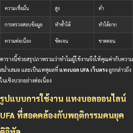
ความเชื่อมั่น
สูง
ต่ำ
การตรวจสอบข้อมูล
ทำซ้ำได้
ทำได้ยาก
ความต่อเนื่อง
ชัดเจน
ขาดตอน
ตารางนี้ช่วยสรุปภาพรวมว่าทำไมผู้ใช้งานจึงให้คุณค่ากับความ
สม่ำเสมอ และเป็นเหตุผลที่
แทงบอล UFA เว็บตรง
ถูกกล่าวถึง
ในเชิงบวกอย่างต่อเนื่อง
รูปแบบการใช้งาน แทงบอลออนไลน์
UFA ที่สอดคล้องกับพฤติกรรมคนยุค
ดิจิทัล