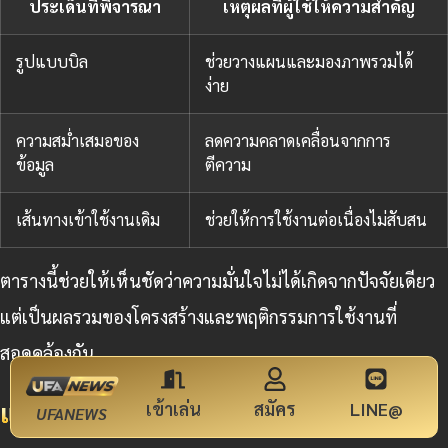
ประเด็นที่พิจารณา
เหตุผลที่ผู้ใช้ให้ความสำคัญ
รูปแบบบิล
ช่วยวางแผนและมองภาพรวมได้
ง่าย
ความสม่ำเสมอของ
ลดความคลาดเคลื่อนจากการ
ข้อมูล
ตีความ
เส้นทางเข้าใช้งานเดิม
ช่วยให้การใช้งานต่อเนื่องไม่สับสน
ตารางนี้ช่วยให้เห็นชัดว่าความมั่นใจไม่ได้เกิดจากปัจจัยเดียว
แต่เป็นผลรวมของโครงสร้างและพฤติกรรมการใช้งานที่
สอดคล้องกัน
แทงบอลสเต็ป UFA กับการวางแผน
เข้าเล่น
สมัคร
LINE@
UFANEWS