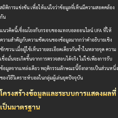
สถิติการแข่งขัน เพื่อให้แน่ใจว่าข้อมูลที่เห็นมีความสอดคล้อง
กัน
แนวคิดนี้เชื่อมโยงกับกรอบของแทงบอลออนไลน์ UFA ที่ให้
ความสำคัญกับความชัดเจนของข้อมูลมากกว่าคำอธิบายเชิง
ชักชวน เมื่อผู้ใช้เห็นรายละเอียดเดียวกันซ้ำในหลายจุด ความ
เชื่อมั่นจะเกิดขึ้นจากการตรวจสอบได้จริง ไม่ใช่เพียงการรับ
ข้อมูลจากแหล่งเดียว พฤติกรรมลักษณะนี้จึงกลายเป็นส่วนหนึ่ง
ของวิธีวิเคราะห์บอลในกลุ่มผู้เล่นยุคปัจจุบัน
โครงสร้างข้อมูลและระบบการแสดงผลที่
เป็นมาตรฐาน