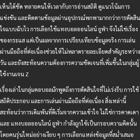
เห็นได้ชัด หลายคนให้เวลากับการอ่านสถิติ ดูแนวโน้มการ
แข่งขัน และติดตามข้อมูลผ่านอุปกรณ์พกพามากกว่าการตัดสิน
ใจแบบฉับไว การเลือกใช้แทงบอลออนไลน์ ยูฟ่า จึงไม่ใช่เรื่อง
ของกระแส แต่เป็นผลจากการเปรียบเทียบข้อมูลจริง การเล่น
ผ่านมือถือที่ต่อเนื่องช่วยให้ไม่พลาดรายละเอียดสำคัญระหว่าง
วัน และยังสะท้อนความต้องการความชัดเจนที่เพิ่มขึ้นในกลุ่มผู้
ใช้งานเจน Z
เรื่องเล่าในกลุ่มคอบอลมักพูดถึงการตัดสินใจที่ไม่เร่งรีบ การใช้
สถิติประกอบ และการเล่นผ่านมือถือที่ต่อเนื่อง สิ่งเหล่านี้
สะท้อนว่าการเดิมพันที่ดีเริ่มจากความเข้าใจ ไม่ใช่การคาดเดา
และ แทงบอลออนไลน์ ยูฟ่า กำลังถูกใช้เป็นกรอบความคิดนั้น
โดยคนรุ่นใหม่อย่างเงียบ ๆ การเลือกแหล่งข้อมูลที่สม่ำเสมอ