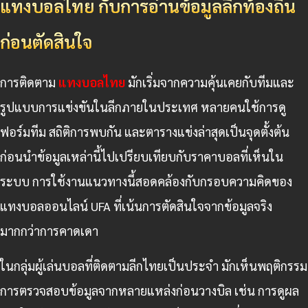
แทงบอลไทย กับการอ่านข้อมูลลีกท้องถิ่น
ก่อนตัดสินใจ
การติดตาม
แทงบอลไทย
มักเริ่มจากความคุ้นเคยกับทีมและ
รูปแบบการแข่งขันในลีกภายในประเทศ หลายคนใช้การดู
ฟอร์มทีม สถิติการพบกัน และตารางแข่งล่าสุดเป็นจุดตั้งต้น
ก่อนนำข้อมูลเหล่านี้ไปเปรียบเทียบกับราคาบอลที่เห็นใน
ระบบ การใช้งานแนวทางนี้สอดคล้องกับกรอบความคิดของ
แทงบอลออนไลน์ UFA ที่เน้นการตัดสินใจจากข้อมูลจริง
มากกว่าการคาดเดา
ในกลุ่มผู้เล่นบอลที่ติดตามลีกไทยเป็นประจำ มักเห็นพฤติกรรม
การตรวจสอบข้อมูลจากหลายแหล่งก่อนวางบิล เช่น การดูผล