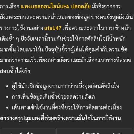
การเลือก
แทงบอลออนไลน์UFA ปลอดภัย
มักอิงจากการ
สังเกตระบบและความสม่ำเสมอของข้อมูล บางคนยังพูดถึงเส้น
ทางการใช้งานอย่าง
ufa147
เพื่อความสะดวกในการเข้าหน้า
เดิมซ้ำ ๆ ปัจจัยเหล่านี้รวมกันช่วยให้การตัดสินใจมีน้ำหนัก
มากขึ้น โดยแนวโน้มปัจจุบันชี้ว่าผู้เล่นให้คุณค่ากับความชัด
มากกว่าความเร็วเพียงอย่างเดียว และมักเลือกแนวทางที่ตรวจ
สอบซ้ำได้จริง
ผู้ใช้มักเช็กข้อมูลจากมากกว่าหนึ่งจุดก่อนตัดสินใจ
การเห็นข้อมูลเดิมซ้ำช่วยลดความลังเล
เส้นทางเข้าใช้งานที่คงที่ช่วยให้การติดตามต่อเนื่อง
ตารางสรุปมุมมองที่ช่วยสร้างความมั่นใจในการใช้งาน