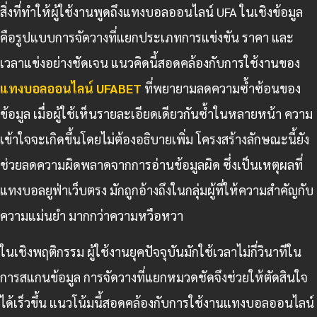
สิ่งที่ทำให้ผู้ใช้งานพูดถึงแทงบอลออนไลน์ UFA ในเชิงข้อมูล
คือรูปแบบการจัดวางที่แยกประเภทการแข่งขัน ราคา และ
เวลาแข่งอย่างชัดเจน แนวคิดนี้สอดคล้องกับการใช้งานของ
แทงบอลออนไลน์ UFABET
ที่พยายามลดความซ้ำซ้อนของ
ข้อมูล เมื่อผู้ใช้เห็นรายละเอียดเดียวกันซ้ำในหลายหน้า ความ
เข้าใจจะเกิดขึ้นโดยไม่ต้องอธิบายเพิ่ม โครงสร้างลักษณะนี้ยัง
ช่วยลดความผิดพลาดจากการอ่านข้อมูลผิด ซึ่งเป็นเหตุผลที่
แทงบอลยูฟ่าเว็บตรง มักถูกอ้างถึงในกลุ่มผู้ที่ให้ความสำคัญกับ
ความแม่นยำ มากกว่าความหวือหวา
ในเชิงพฤติกรรม ผู้ใช้งานยุคปัจจุบันมักใช้เวลาไม่กี่วินาทีใน
การสแกนข้อมูล การจัดวางที่แยกหมวดชัดจึงช่วยให้ตัดสินใจ
ได้เร็วขึ้น แนวโน้มนี้สอดคล้องกับการใช้งานแทงบอลออนไลน์