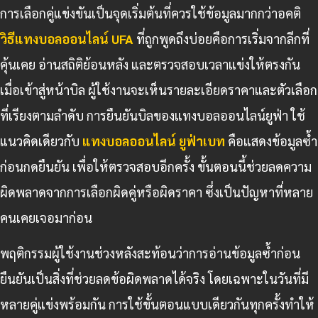
การเลือกคู่แข่งขันเป็นจุดเริ่มต้นที่ควรใช้ข้อมูลมากกว่าอคติ
วิธีแทงบอลออนไลน์ UFA
ที่ถูกพูดถึงบ่อยคือการเริ่มจากลีกที่
คุ้นเคย อ่านสถิติย้อนหลัง และตรวจสอบเวลาแข่งให้ตรงกัน
เมื่อเข้าสู่หน้าบิล ผู้ใช้งานจะเห็นรายละเอียดราคาและตัวเลือก
ที่เรียงตามลำดับ การยืนยันบิลของแทงบอลออนไลน์ยูฟ่า ใช้
แนวคิดเดียวกับ
แทงบอลออนไลน์ ยูฟ่าเบท
คือแสดงข้อมูลซ้ำ
ก่อนกดยืนยัน เพื่อให้ตรวจสอบอีกครั้ง ขั้นตอนนี้ช่วยลดความ
ผิดพลาดจากการเลือกผิดคู่หรือผิดราคา ซึ่งเป็นปัญหาที่หลาย
คนเคยเจอมาก่อน
พฤติกรรมผู้ใช้งานช่วงหลังสะท้อนว่าการอ่านข้อมูลซ้ำก่อน
ยืนยันเป็นสิ่งที่ช่วยลดข้อผิดพลาดได้จริง โดยเฉพาะในวันที่มี
หลายคู่แข่งพร้อมกัน การใช้ขั้นตอนแบบเดียวกันทุกครั้งทำให้