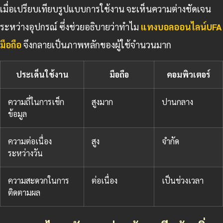
เมื่อเปรียบเทียบรูปแบบการใช้งาน จะเห็นความต่างชัดเจน
ระหว่างอุปกรณ์ ซึ่งช่วยอธิบายว่าทำไม
แทงบอลออนไลน์UFA
มือถือ
จึงกลายเป็นภาพหลักของผู้ใช้จำนวนมาก
ประเด็นใช้งาน
มือถือ
คอมพิวเตอร์
ความถี่ในการเช็ก
สูงมาก
ปานกลาง
ข้อมูล
ความต่อเนื่อง
สูง
จำกัด
ระหว่างวัน
ความสะดวกในการ
ต่อเนื่อง
เป็นช่วงเวลา
ติดตามผล