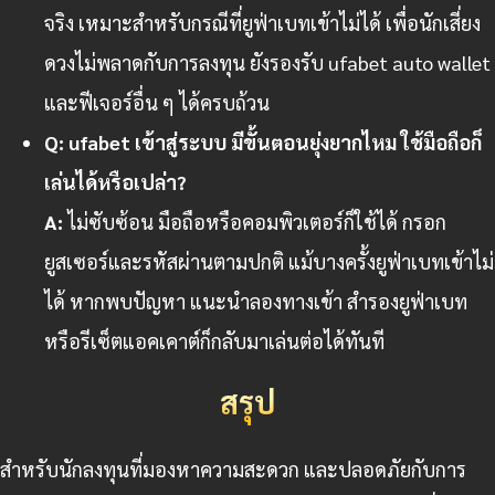
จริง เหมาะสำหรับกรณีที่ยูฟ่าเบทเข้าไม่ได้ เพื่อนักเสี่ยง
ดวงไม่พลาดกับการลงทุน ยังรองรับ ufabet auto wallet
และฟีเจอร์อื่น ๆ ได้ครบถ้วน
Q:
ufabet เข้าสู่ระบบ มีขั้นตอนยุ่งยากไหม ใช้มือถือก็
เล่นได้หรือเปล่า?
A:
ไม่ซับซ้อน มือถือหรือคอมพิวเตอร์ก็ใช้ได้ กรอก
ยูสเซอร์และรหัสผ่านตามปกติ แม้บางครั้งยูฟ่าเบทเข้าไม่
ได้ หากพบปัญหา แนะนำลองทางเข้า สำรองยูฟ่าเบท
หรือรีเซ็ตแอคเคาต์ก็กลับมาเล่นต่อได้ทันที
สรุป
สำหรับนักลงทุนที่มองหาความสะดวก และปลอดภัยกับการ