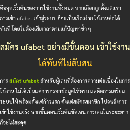
คือจุดเริ่มต้นของการใช้งานทั้งหมด หากเลือกถูกตั้งแต่แรก
การเข้า ufabet เข้าสู่ระบบ ก็จะเป็นเรื่องง่าย ใช้งานต่อได้
ทันที โดยไม่ต้องเสียเวลาตามแก้ปัญหาซ้ำ ๆ
สมัคร ufabet อย่างมีขั้นตอน เข้าใช้งาน
ได้ทันทีไม่สับสน
การ
สมัคร ufabet
สำหรับผู้เล่นที่ต้องการความต่อเนื่องในการ
ใช้งาน ไม่ได้เป็นแค่การกรอกข้อมูลให้ครบ แต่คือการเตรียม
ระบบให้พร้อมตั้งแต่ก้าวแรก ตั้งแต่สมัครสมาชิก ไปจนถึงการ
เข้าใช้งานจริง หากขั้นตอนเริ่มต้นชัดเจน การเล่นในระยะยาว
ก็จะไม่สะดุด