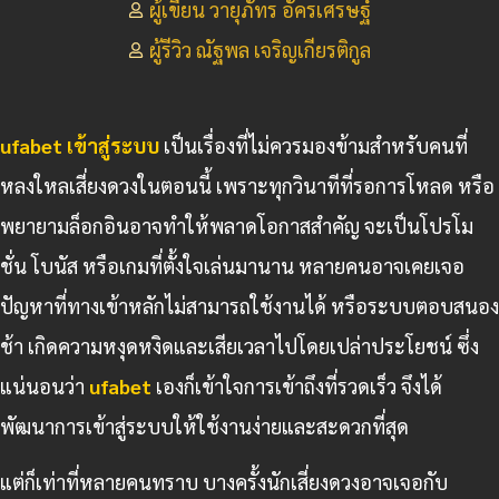
ผู้เขียน วายุภัทร อัครเศรษฐ์
ผู้รีวิว ณัฐพล เจริญเกียรติกูล
ufabet เข้าสู่ระบบ
เป็นเรื่องที่ไม่ควรมองข้ามสำหรับคนที่
หลงใหลเสี่ยงดวงในตอนนี้ เพราะทุกวินาทีที่รอการโหลด หรือ
พยายามล็อกอินอาจทำให้พลาดโอกาสสำคัญ จะเป็นโปรโม
ชั่น โบนัส หรือเกมที่ตั้งใจเล่นมานาน หลายคนอาจเคยเจอ
ปัญหาที่ทางเข้าหลักไม่สามารถใช้งานได้ หรือระบบตอบสนอง
ช้า เกิดความหงุดหงิดและเสียเวลาไปโดยเปล่าประโยชน์ ซึ่ง
แน่นอนว่า
ufabet
เองก็เข้าใจการเข้าถึงที่รวดเร็ว จึงได้
พัฒนาการเข้าสู่ระบบให้ใช้งานง่ายและสะดวกที่สุด
แต่ก็เท่าที่หลายคนทราบ บางครั้งนักเสี่ยงดวงอาจเจอกับ