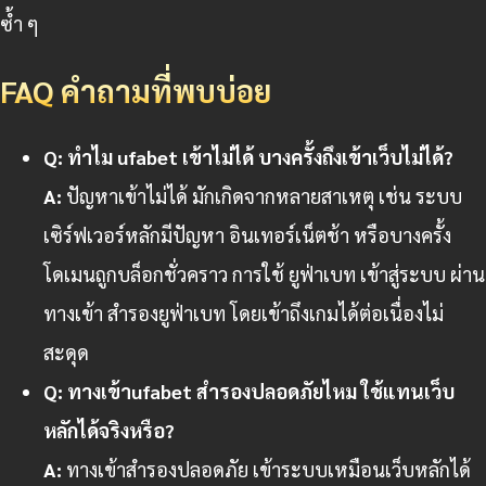
ซ้ำ ๆ
FAQ คำถามที่พบบ่อย
Q:
ทำไม ufabet เข้าไม่ได้ บางครั้งถึงเข้าเว็บไม่ได้?
A:
ปัญหาเข้าไม่ได้ มักเกิดจากหลายสาเหตุ เช่น ระบบ
เซิร์ฟเวอร์หลักมีปัญหา อินเทอร์เน็ตช้า หรือบางครั้ง
โดเมนถูกบล็อกชั่วคราว การใช้ ยูฟ่าเบท เข้าสู่ระบบ ผ่าน
ทางเข้า สำรองยูฟ่าเบท โดยเข้าถึงเกมได้ต่อเนื่องไม่
สะดุด
Q:
ทางเข้าufabet สำรองปลอดภัยไหม ใช้แทนเว็บ
หลักได้จริงหรือ?
A:
ทางเข้าสำรองปลอดภัย เข้าระบบเหมือนเว็บหลักได้