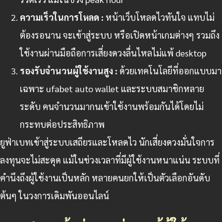
ความเร็วในการโหลด :
หน้าเว็บโหลดไวทันใจ แทบไม่
ต้องรอนาน จะเข้าสู่ระบบ หรือเปิดหน้าเกมต่างๆ รวมถึง
ใช้งานผ่านมือถือการเสี่ยงดวงลื่นไหลไม่แพ้ desktop
รองรับจำนวนผู้ใช้งานสูง :
ด้วยเทคโนโลยีที่ออกแบบมา
เฉพาะ ufabet auto wallet และระบบสมาชิกหลาย
ระดับ คนจำนวนมากนเข้าใช้งานพร้อมกันได้โดยไม่
กระทบต่อประสิทธิภาพ
ยูฟ่าเบทเข้าสู่ระบบเสถียรและโหลดไว นักเสี่ยงดวงมั่นใจการ
ลงทุนจะไม่สะดุด แม้ในช่วงเวลาที่มีผู้ใช้งานหนาแน่น ระบบที่
คำนึงถึงผู้ใช้งานเป็นหลัก หลายคนยกให้เป็นตัวเลือกอันดับ
ต้นๆ ในวงการเดิมพันออนไลน์