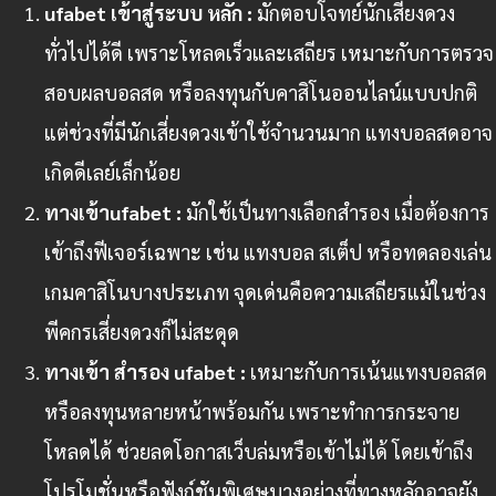
ufabet เข้าสู่ระบบ หลัก :
มักตอบโจทย์นักเสี่ยงดวง
ทั่วไปได้ดี เพราะโหลดเร็วและเสถียร เหมาะกับการตรวจ
สอบผลบอลสด หรือลงทุนกับคาสิโนออนไลน์แบบปกติ
แต่ช่วงที่มีนักเสี่ยงดวงเข้าใช้จำนวนมาก แทงบอลสดอาจ
เกิดดีเลย์เล็กน้อย
ทางเข้าufabet :
มักใช้เป็นทางเลือกสำรอง เมื่อต้องการ
เข้าถึงฟีเจอร์เฉพาะ เช่น แทงบอล สเต็ป หรือทดลองเล่น
เกมคาสิโนบางประเภท จุดเด่นคือความเสถียรแม้ในช่วง
พีคกรเสี่ยงดวงก็ไม่สะดุด
ทางเข้า สำรอง ufabet :
เหมาะกับการเน้นแทงบอลสด
หรือลงทุนหลายหน้าพร้อมกัน เพราะทำการกระจาย
โหลดได้ ช่วยลดโอกาสเว็บล่มหรือเข้าไม่ได้ โดยเข้าถึง
โปรโมชั่นหรือฟังก์ชันพิเศษบางอย่างที่ทางหลักอาจยัง