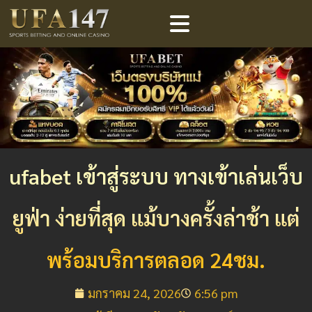
ufabet เข้าสู่ระบบ ทางเข้าเล่นเว็บ
ยูฟ่า ง่ายที่สุด แม้บางครั้งล่าช้า แต่
พร้อมบริการตลอด 24ชม.
มกราคม 24, 2026
6:56 pm