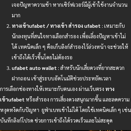
เจอปัญหาความช้า หากเซิร์ฟเวอร์มีผู้เข้าใช้งานจำนวน
มาก
ทางเข้าufabet / ทางเข้า สำรอง ufabet
: เหมาะกับ
นักลงทุนที่สนใจทางเลือกสำรอง เพื่อเลี่ยงปัญหาเข้าไม่
ได้ เทคนิคเล็ก ๆ คือเก็บลิงก์สำรองไว้ล่วงหน้า จะช่วยให้
เข้าถึงได้เร็วขึ้นโดยไม่ต้องรอ
ufabet auto wallet
: สำหรับนักเสี่ยดวงที่ยากสะดวก
ฝากถอน เข้าสู่ระบบอัตโนมัติช่วยประหยัดเวลา
การเลือกช่องทางให้เหมาะกับตนเอง ผ่านเว็บตรง
ทาง
เข้าufabet
หรือสำรอง การเสี่ยงดวงสนุกมากขึ้น และลดความ
หงุดหงิดกับปัญหา ยูฟ่าเบทเข้าไม่ได้ โดยใช้เทคนิคเล็ก ๆ เช่น
บันทึกลิงก์โปรด ช่วยการเข้าถึงได้รวดเร็วและไม่สะดุด