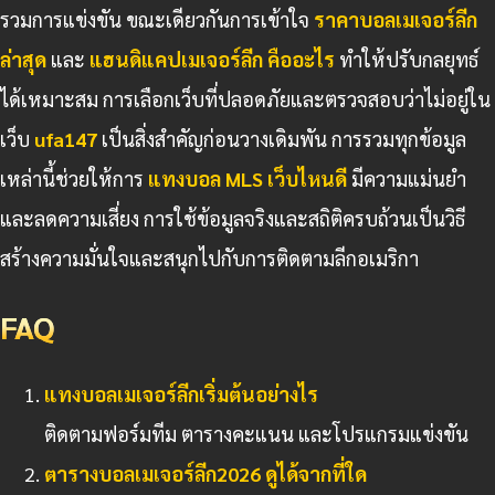
รวมการแข่งขัน ขณะเดียวกันการเข้าใจ
ราคาบอลเมเจอร์ลีก
ล่าสุด
และ
แฮนดิแคปเมเจอร์ลีก คืออะไร
ทำให้ปรับกลยุทธ์
ได้เหมาะสม การเลือกเว็บที่ปลอดภัยและตรวจสอบว่าไม่อยู่ใน
เว็บ
ufa147
เป็นสิ่งสำคัญก่อนวางเดิมพัน การรวมทุกข้อมูล
เหล่านี้ช่วยให้การ
แทงบอล MLS เว็บไหนดี
มีความแม่นยำ
และลดความเสี่ยง การใช้ข้อมูลจริงและสถิติครบถ้วนเป็นวิธี
สร้างความมั่นใจและสนุกไปกับการติดตามลีกอเมริกา
FAQ
แทงบอลเมเจอร์ลีกเริ่มต้นอย่างไร
ติดตามฟอร์มทีม ตารางคะแนน และโปรแกรมแข่งขัน
ตารางบอลเมเจอร์ลีก2026 ดูได้จากที่ใด