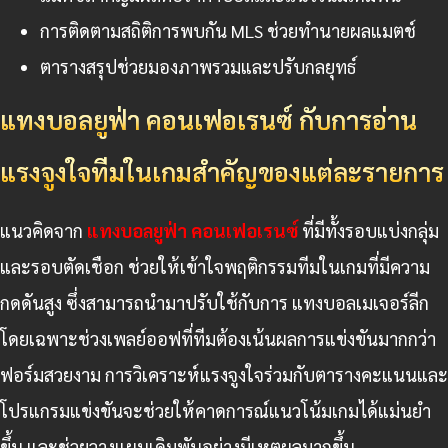
การติดตามสถิติการพบกัน MLS ช่วยทำนายผลแมตช์
ตารางสรุปช่วยมองภาพรวมและปรับกลยุทธ์
แทงบอลยูฟ่า คอนเฟอเรนซ์ กับการอ่าน
แรงจูงใจทีมในเกมสำคัญของแต่ละรายการ
แนวคิดจาก
แทงบอลยูฟ่า คอนเฟอเรนซ์
ที่มีทั้งรอบแบ่งกลุ่ม
และรอบตัดเชือก ช่วยให้เข้าใจพฤติกรรมทีมในเกมที่มีความ
กดดันสูง ซึ่งสามารถนำมาปรับใช้กับการ แทงบอลเมเจอร์ลีก
โดยเฉพาะช่วงเพลย์ออฟที่ทีมต้องเน้นผลการแข่งขันมากกว่า
ฟอร์มสวยงาม การวิเคราะห์แรงจูงใจร่วมกับตารางคะแนนและ
โปรแกรมแข่งขันจะช่วยให้คาดการณ์แนวโน้มเกมได้แม่นยำ
ขึ้น และช่วยวางแผนเดิมพันอย่างมีเหตุผลมากขึ้น