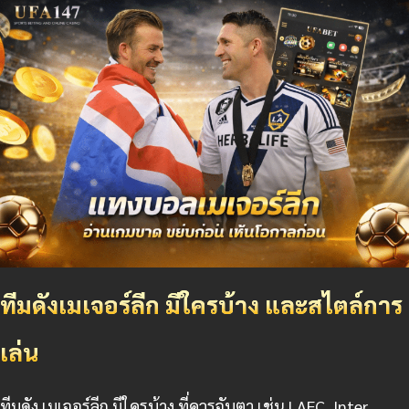
ทีมดังเมเจอร์ลีก มีใครบ้าง และสไตล์การ
เล่น
ทีมดัง เมเจอร์ลีก มีใครบ้าง ที่ควรจับตา เช่น LAFC, Inter