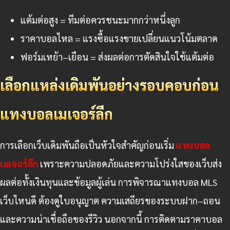
แต้มต่อสูง = ทีมต่อควรชนะมากกว่าหนึ่งลูก
ราคาบอลไหล = แรงซื้อแรงขายเปลี่ยนแนวโน้มตลาด
ฟอร์มเหย้า–เยือน = ส่งผลต่อการตัดสินใจใช้แต้มต่อ
เลือกแหล่งเดิมพันอย่างรอบคอบก่อน
แทงบอลเมเจอร์ลีก
การเลือกเว็บเดิมพันถือเป็นหัวใจสำคัญก่อนเริ่ม
แทงบอล
เมเจอร์ลีก
เพราะความปลอดภัยและความโปร่งใสของเว็บส่ง
ผลต่อทั้งเงินทุนและข้อมูลผู้เล่น การพิจารณาแทงบอล MLS
เว็บไหนดี ต้องดูใบอนุญาต ความเสถียรของระบบฝาก–ถอน
และความน่าเชื่อถือของรีวิว นอกจากนี้ การติดตามราคาบอล