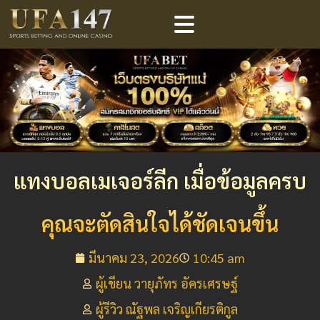
แทงบอลเมเจอร์ลีก เมื่อข้อมูลครบ
คุณจะตัดสินใจได้ชัดเจนขึ้น
มีนาคม 23, 2026
10:45 am
ผู้เขียน วายุภัทร อัครเศรษฐ์
ผู้รีวิว ณัฐพล เจริญเกียรติกูล