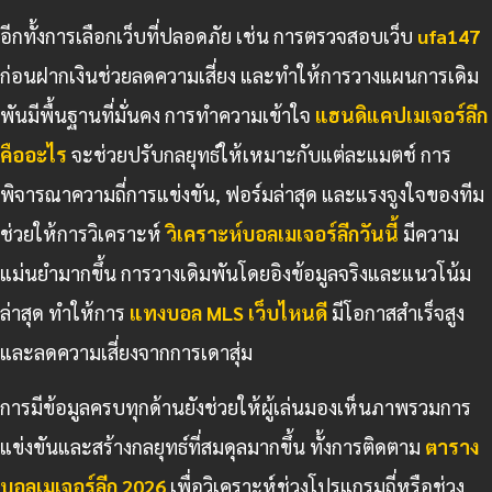
อีกทั้งการเลือกเว็บที่ปลอดภัย เช่น การตรวจสอบเว็บ
ufa147
ก่อนฝากเงินช่วยลดความเสี่ยง และทำให้การวางแผนการเดิม
พันมีพื้นฐานที่มั่นคง การทำความเข้าใจ
แฮนดิแคปเมเจอร์ลีก
คืออะไร
จะช่วยปรับกลยุทธ์ให้เหมาะกับแต่ละแมตช์ การ
พิจารณาความถี่การแข่งขัน, ฟอร์มล่าสุด และแรงจูงใจของทีม
ช่วยให้การวิเคราะห์
วิเคราะห์บอลเมเจอร์ลีกวันนี้
มีความ
แม่นยำมากขึ้น การวางเดิมพันโดยอิงข้อมูลจริงและแนวโน้ม
ล่าสุด ทำให้การ
แทงบอล MLS เว็บไหนดี
มีโอกาสสำเร็จสูง
และลดความเสี่ยงจากการเดาสุ่ม
การมีข้อมูลครบทุกด้านยังช่วยให้ผู้เล่นมองเห็นภาพรวมการ
แข่งขันและสร้างกลยุทธ์ที่สมดุลมากขึ้น ทั้งการติดตาม
ตาราง
บอลเมเจอร์ลีก 2026
เพื่อวิเคราะห์ช่วงโปรแกรมถี่หรือช่วง