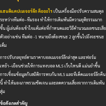
แฮนดิแคปเมเจอร์ลีก คืออะไร
เป็นเครื่องมือปรับความสมดุล
ระหว่างทีมต่อ–ทีมรอง ทำให้การเดิมพันมีความยุติธรรมมาก
ขึ้น ผู้เล่นต้องเข้าใจแต้มต่อที่กำหนดและวิธีคำนวณผลชนะเสีย
ตัวอย่างเช่น ทีมต่อ -1 หมายถึงต้องชนะ 2 ลูกขึ้นไปถึงจะชนะ
เต็ม
การปรับกลยุทธ์ตามราคาบอลเมเจอร์ลีกล่าสุด และฟอร์ม
เหย้า–เยือนช่วยให้การแทงบอล MLS เว็บไหนดี แม่นยำขึ้น
การเชื่อมข้อมูลกับสถิติการพบกัน MLS และทีเด็ดเมเจอร์ลีกคืน
นี้ ทำให้มองภาพรวมชัดเจน และลดความเสี่ยงจากการเดิมพัน
สุ่ม
ข้อสังเกตสำคัญ