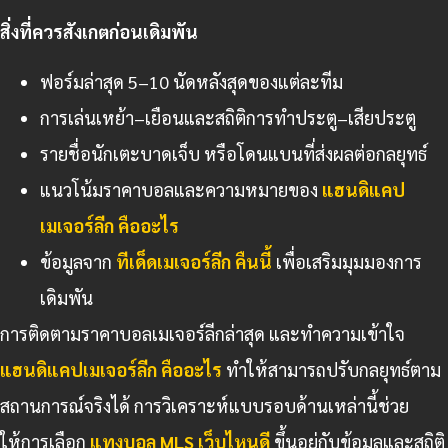
สิ่งที่ควรสังเกตก่อนเดิมพัน
ฟอร์มล่าสุด 5–10 นัดหลังสุดของแต่ละทีม
การเล่นเหย้า–เยือนและสถิติการทำประตู–เสียประตู
รายชื่อนักเตะบาดเจ็บ หรือโดนแบนที่ส่งผลต่อกลยุทธ์
แนวโน้มราคาบอลและความหมายของ
แฮนดิแคป
เมเจอร์ลีก คืออะไร
ข้อมูลจาก
ทีเด็ดเมเจอร์ลีก คืนนี้
เพื่อ
เสริมมุมมองการ
เดิมพัน
การติดตามราคาบอลเมเจอร์ลีกล่าสุด และทำความเข้าใจ
แฮนดิแคปเมเจอร์ลีก คืออะไร
ทำให้สามารถปรับกลยุทธ์ตาม
สถานการณ์จริงได้ การวิเคราะห์แบบรอบด้านเหล่านี้ช่วย
ให้การเลือก
แทงบอล MLS เว็บไหนดี
ขึ้นอยู่กับข้อมูลและสถิติ