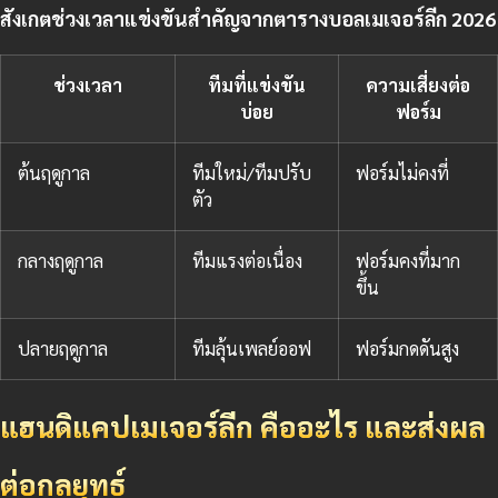
สังเกตช่วงเวลาแข่งขันสำคัญจากตารางบอลเมเจอร์ลีก 2026
ช่วงเวลา
ทีมที่แข่งขัน
ความเสี่ยงต่อ
บ่อย
ฟอร์ม
ต้นฤดูกาล
ทีมใหม่/ทีมปรับ
ฟอร์มไม่คงที่
ตัว
กลางฤดูกาล
ทีมแรงต่อเนื่อง
ฟอร์มคงที่มาก
ขึ้น
ปลายฤดูกาล
ทีมลุ้นเพลย์ออฟ
ฟอร์มกดดันสูง
แฮนดิแคปเมเจอร์ลีก คืออะไร และส่งผล
ต่อกลยุทธ์