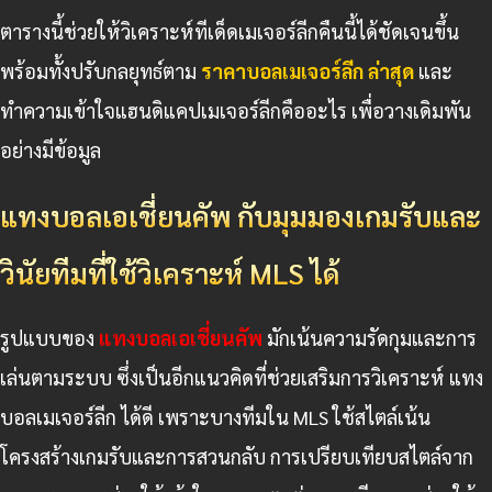
ตารางนี้ช่วยให้วิเคราะห์ทีเด็ดเมเจอร์ลีกคืนนี้ได้ชัดเจนขึ้น
พร้อมทั้งปรับกลยุทธ์ตาม
ราคาบอลเมเจอร์ลีก ล่าสุด
และ
ทำความเข้าใจแฮนดิแคปเมเจอร์ลีกคืออะไร เพื่อวางเดิมพัน
อย่างมีข้อมูล
แทงบอลเอเชี่ยนคัพ กับมุมมองเกมรับและ
วินัยทีมที่ใช้วิเคราะห์ MLS ได้
รูปแบบของ
แทงบอลเอเชี่ยนคัพ
มักเน้นความรัดกุมและการ
เล่นตามระบบ ซึ่งเป็นอีกแนวคิดที่ช่วยเสริมการวิเคราะห์ แทง
บอลเมเจอร์ลีก ได้ดี เพราะบางทีมใน MLS ใช้สไตล์เน้น
โครงสร้างเกมรับและการสวนกลับ การเปรียบเทียบสไตล์จาก