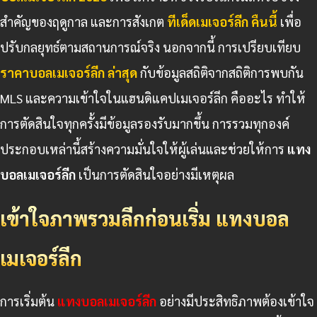
สำคัญของฤดูกาล และการสังเกต
ทีเด็ดเมเจอร์ลีก คืนนี้
เพื่อ
ปรับกลยุทธ์ตามสถานการณ์จริง นอกจากนี้ การเปรียบเทียบ
ราคาบอลเมเจอร์ลีก ล่าสุด
กับข้อมูลสถิติจากสถิติการพบกัน
MLS และความเข้าใจในแฮนดิแคปเมเจอร์ลีก คืออะไร ทำให้
การตัดสินใจทุกครั้งมีข้อมูลรองรับมากขึ้น การรวมทุกองค์
ประกอบเหล่านี้สร้างความมั่นใจให้ผู้เล่นและช่วยให้การ
แทง
บอลเมเจอร์ลีก
เป็นการตัดสินใจอย่างมีเหตุผล
เข้าใจภาพรวมลีกก่อนเริ่ม แทงบอล
เมเจอร์ลีก
การเริ่มต้น
แทงบอลเมเจอร์ลีก
อย่างมีประสิทธิภาพต้องเข้าใจ