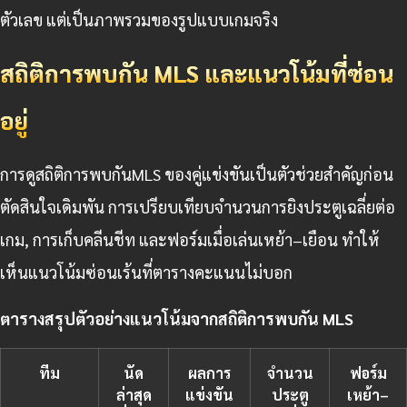
ตัวเลข แต่เป็นภาพรวมของรูปแบบเกมจริง
สถิติการพบกัน MLS และแนวโน้มที่ซ่อน
อยู่
การดูสถิติการพบกันMLS ของคู่แข่งขันเป็นตัวช่วยสำคัญก่อน
ตัดสินใจเดิมพัน การเปรียบเทียบจำนวนการยิงประตูเฉลี่ยต่อ
เกม, การเก็บคลีนชีท และฟอร์มเมื่อเล่นเหย้า–เยือน ทำให้
เห็นแนวโน้มซ่อนเร้นที่ตารางคะแนนไม่บอก
ตารางสรุปตัวอย่างแนวโน้มจากสถิติการพบกัน MLS
ทีม
นัด
ผลการ
จำนวน
ฟอร์ม
ล่าสุด
แข่งขัน
ประตู
เหย้า–