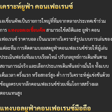
เคราะห์ยูฟ่า คอนเฟอเรนซ์
เอเชี่ยนคัพเป็นรายการใหญ่ที่ทีมจากหลายประเทศเข้าร่วม
การ
แทงบอลเอเชี่ยนคัพ
สามารถใช้สถิติและ ยูฟ่า คอน
เฟอเรนซ์ ราคาบอล เป็นแนวทางวิเคราะห์รูปแบบการเล่นของ
แต่ละทีม การติดตามบอลสดยูฟ่าคอนเฟอเรนซ์ช่วยให้ผู้เล่น
ประเมินฟอร์มทีมแบบเรียลไทม์ ปรับกลยุทธ์การเดิมพันตาม
สถานการณ์จริง และเลือกประเภทเดิมพันอย่างมั่นใจ ทั้งแบบ
เต็มเวลา ครึ่งแรก หรือสกอร์สูง-ต่ำ การวิเคราะห์คู่แข่งขันด้วย
ข้อมูลครบจากลีกคอนเฟอเรนซ์ช่วยเพิ่มโอกาสสร้างผล
ตอบแทนสูง
แทงบอลยูฟ่าคอนเฟอเรนซ์มือถือ