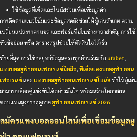
ใช้ข้อมูลทีเด็ดและโบนัสร่วมเพื่อเพิ่มมูลค่า
การติดตามแนวโน้มและข้อมูลสดยังช่วยให้ผู้เล่นสังเกต ความ
เปลี่ยนแปลงราคาบอล และฟอร์มทีมในช่วงเวลาสำคัญ การใช้
หัวข้อย่อย หรือ ตารางสรุปช่วยให้ตัดสินใจได้เร็ว
ท้ายที่สุด การใช้กลยุทธ์ข้อมูลครบทุกด้านร่วมกับ
ufabet
,
แทงบอลยูฟ่าคอนเฟอเรนซ์มือถือ
,
ทีเด็ดแทงบอลยูฟ่า คอน
เฟอเรนซ์
และ
แทงบอลยูฟ่าคอนเฟอเรนซ์โบนัส
ทำให้ผู้เล่น
สามารถเลือกคู่แข่งขันได้อย่างมั่นใจ พร้อมสร้างโอกาสผล
ตอบแทนสูงจากฤดูกาล
ยูฟ่า คอนเฟอเรนซ์ 2026
สมัครแทงบอลออนไลน์เพื่อเชื่อมข้อมูลยู
ฟ่า คอนเฟอเรนซ์