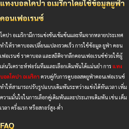
แทงบอลโคปา อเมริกาโดยใช้ข้อมูลยูฟ่า
คอนเฟอเรนซ์
โคปา อเมริกามีการแข่งขันเข้มข้นและทีมจากหลายประเทศ
ทำให้ราคาบอลเปลี่ยนแปลงรวดเร็ว การใช้ข้อมูล ยูฟ่า คอน
เฟอเรนซ์ ราคาบอล และสถิติจากลีกคอนเฟอเรนซ์ช่วยให้ผู้
เล่นวิเคราะห์ฟอร์มทีมและเลือกเดิมพันได้แม่นยำ การ
แทง
บอลโคปา อเมริกา
ควบคู่กับการดูบอลสดยูฟ่าคอนเฟอเรนซ์
ทำให้สามารถปรับรูปแบบเดิมพันระหว่างแข่งได้ทันเวลา เพิ่ม
ความมั่นใจในการเลือกคู่เดิมพันและประเภทเดิมพัน เช่น เต็ม
เวลา ครึ่งแรก หรือสกอร์สูง-ต่ำ
FAQ