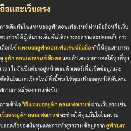
ถือและเว็บตรง
การเดิมพันในแทงบอลยูฟ่าคอนเฟอเรนซ์ ผ่านมือถือหรือเว็บ
ตรงช่วยให้ผู้เล่นวางเดิมพันได้อย่างสะดวกและปลอดภัย การ
เลือกใช้
แทงบอลยูฟ่าคอนเฟอเรนซ์มือถือ
ทำให้คุณสามารถ
ดู
ยูฟ่า คอนเฟอเรนซ์ ลีก สด
และอัปเดตราคาบอลได้ทุกที่ทุก
เวลา ไม่จำเป็นต้องอยู่หน้าคอมพิวเตอร์เพื่อเช็คข้อมูลและ
ตัดสินใจแบบเรียลไทม์ สิ่งนี้ช่วยให้คุณปรับกลยุทธ์ได้ทันตาม
สถานการณ์ของการแข่งขัน
การเข้าใจ
วิธีแทงบอลยูฟ่า คอนเฟอเรนซ์
ผ่านเว็บตรง เช่น
เว็บตรงยูฟ่า คอนเฟอเรนซ์
จะช่วยให้คุณมั่นใจในความ
ปลอดภัยของเงินทุนและการทำธุรกรรม ข้อมูลจาก
ยูฟ่า147