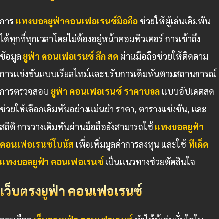
การ
แทงบอลยูฟ่าคอนเฟอเรนซ์มือถือ
ช่วยให้ผู้เล่นเดิมพัน
ได้ทุกที่ทุกเวลาโดยไม่ต้องอยู่หน้าคอมพิวเตอร์ การเข้าถึง
ข้อมูล
ยูฟ่า คอนเฟอเรนซ์ ลีก สด
ผ่านมือถือช่วยให้ติดตาม
การแข่งขันแบบเรียลไทม์และปรับการเดิมพันตามสถานการณ์
การตรวจสอบ
ยูฟ่า คอนเฟอเรนซ์ ราคาบอล
แบบอัปเดตสด
ช่วยให้เลือกเดิมพันอย่างแม่นยำ ราคา, ตารางแข่งขัน, และ
สถิติ การวางเดิมพันผ่านมือถือยังสามารถใช้
แทงบอลยูฟ่า
คอนเฟอเรนซ์โบนัส
เพื่อเพิ่มมูลค่าการลงทุน และใช้
ทีเด็ด
แทงบอลยูฟ่า คอนเฟอเรนซ์
เป็นแนวทางช่วยตัดสินใจ
เว็บตรงยูฟ่า คอนเฟอเรนซ์