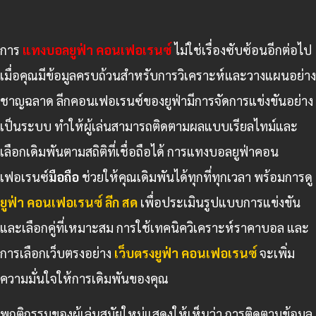
การ
แทงบอลยูฟ่า คอนเฟอเรนซ์
ไม่ใช่เรื่องซับซ้อนอีกต่อไป
เมื่อคุณมีข้อมูลครบถ้วนสำหรับการวิเคราะห์และวางแผนอย่าง
ชาญฉลาด ลีกคอนเฟอเรนซ์ของยูฟ่ามีการจัดการแข่งขันอย่าง
เป็นระบบ ทำให้ผู้เล่นสามารถติดตามผลแบบเรียลไทม์และ
เลือกเดิมพันตามสถิติที่เชื่อถือได้ การแทงบอลยูฟ่าคอน
เฟอเรนซ์
มือถือ
ช่วยให้คุณเดิมพันได้ทุกที่ทุกเวลา พร้อมการดู
ยูฟ่า คอนเฟอเรนซ์ ลีก สด
เพื่อประเมินรูปแบบการแข่งขัน
และเลือกคู่ที่เหมาะสม การใช้เทคนิควิเคราะห์ราคาบอล และ
การเลือกเว็บตรงอย่าง
เว็บตรงยูฟ่า คอนเฟอเรนซ์
จะเพิ่ม
ความมั่นใจให้การเดิมพันของคุณ
พฤติกรรมของผู้เล่นสมัยใหม่แสดงให้เห็นว่า การติดตามข้อมูล