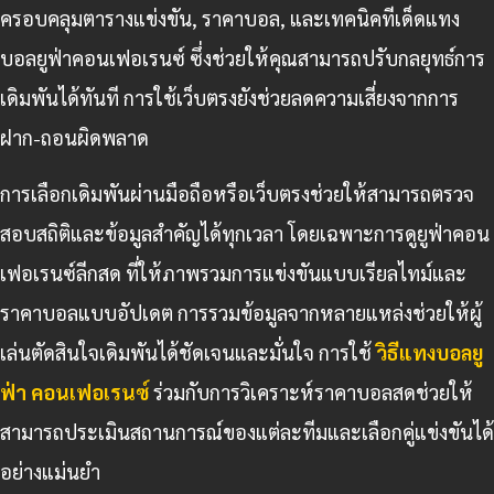
ครอบคลุมตารางแข่งขัน, ราคาบอล, และเทคนิคทีเด็ดแทง
บอลยูฟ่าคอนเฟอเรนซ์ ซึ่งช่วยให้คุณสามารถปรับกลยุทธ์การ
เดิมพันได้ทันที การใช้เว็บตรงยังช่วยลดความเสี่ยงจากการ
ฝาก-ถอนผิดพลาด
การเลือกเดิมพันผ่านมือถือหรือเว็บตรงช่วยให้สามารถตรวจ
สอบสถิติและข้อมูลสำคัญได้ทุกเวลา โดยเฉพาะการดูยูฟ่าคอน
เฟอเรนซ์ลีกสด ที่ให้ภาพรวมการแข่งขันแบบเรียลไทม์และ
ราคาบอลแบบอัปเดต การรวมข้อมูลจากหลายแหล่งช่วยให้ผู้
เล่นตัดสินใจเดิมพันได้ชัดเจนและมั่นใจ การใช้
วิธีแทงบอลยู
ฟ่า คอนเฟอเรนซ์
ร่วมกับการวิเคราะห์ราคาบอลสดช่วยให้
สามารถประเมินสถานการณ์ของแต่ละทีมและเลือกคู่แข่งขันได้
อย่างแม่นยำ