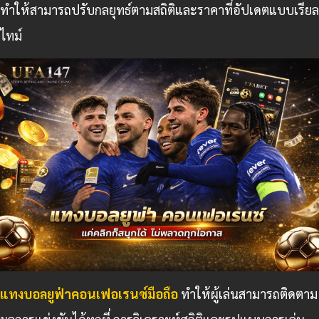
ทำให้สามารถปรับกลยุทธ์ตามสถิติและราคาที่อัปเดตแบบเรียล
ไทม์
แทงบอลยูฟ่าคอนเฟอเรนซ์มือถือ
ทำให้ผู้เล่นสามารถติดตาม