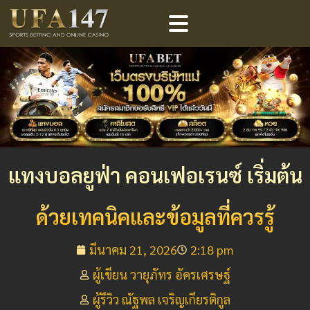
แทงบอลยูฟ่า คอนเฟอเรนซ์ เริ่มต้น
ด้วยเทคนิคและข้อมูลที่ควรรู้
มีนาคม 21, 2026
2:18 pm
ผู้เขียน วายุภัทร อัครเศรษฐ์
ผู้รีวิว ณัฐพล เจริญเกียรติกูล