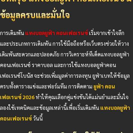
ข้อมูลครบและมั่นใจ
การเดิมพัน
แทงบอลยูฟ่า คอนเฟอเรนซ์
เริ่มจากเข้าใจลีก
และประเภทการเดิมพัน การใช้มือถือหรือเว็บตรงช่วยให้วาง
เดิมพันสะดวกและปลอดภัย การวิเคราะห์ทีเด็ดแทงบอลยูฟ่า
คอนเฟอเรนซ์ ราคาบอล และการใช้แทงบอลยูฟ่าคอน
เฟอเรนซ์โบนัส จะช่วยเพิ่มมูลค่าการลงทุน ยูฟ่าเบทให้ข้อมูล
ครบทั้งตารางแข่งและฟอร์มทีม การติดตาม
ยูฟ่า คอน
เฟอเรนซ์ 2026
ทำให้คุณเลือกคู่แข่งขันได้แม่นยำและมั่นใจ
ลองใช้เทคนิคและข้อมูลเหล่านี้เพื่อเริ่มเดิมพัน
แทงบอลยูฟ่า
คอนเฟอเรนซ์
วันนี้