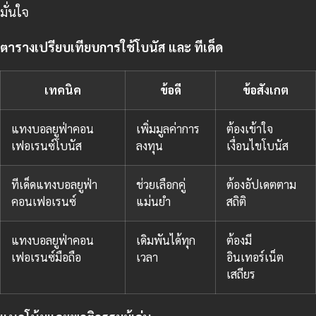
มั่นใจ
ตารางเปรียบเทียบการใช้โบนัส และ ทีเด็ด
เทคนิค
ข้อดี
ข้อสังเกต
แทงบอลยูฟ่าคอน
เพิ่มมูลค่าการ
ต้องเข้าใจ
เฟอเรนซ์โบนัส
ลงทุน
เงื่อนไขโบนัส
ทีเด็ดแทงบอลยูฟ่า
ช่วยเลือกคู่
ต้องอัปเดตตาม
คอนเฟอเรนซ์
แม่นยำ
สถิติ
แทงบอลยูฟ่าคอน
เดิมพันได้ทุก
ต้องมี
เฟอเรนซ์มือถือ
เวลา
อินเทอร์เน็ต
เสถียร